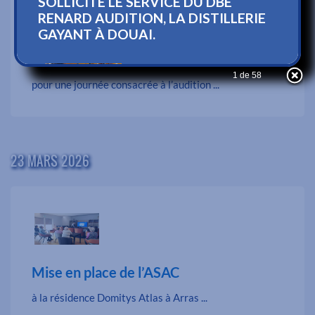
L’EHPAD de Steenwerck a fait appel au
SAMID
1 de 58
pour une journée consacrée à l’audition ...
23 MARS 2026
Mise en place de l’ASAC
à la résidence Domitys Atlas à Arras ...