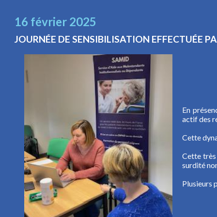
16 février 2025
JOURNÉE DE SENSIBILISATION EFFECTUÉE PA
En présen
actif des r
Cette dyna
Cette très
surdité no
Plusieurs 